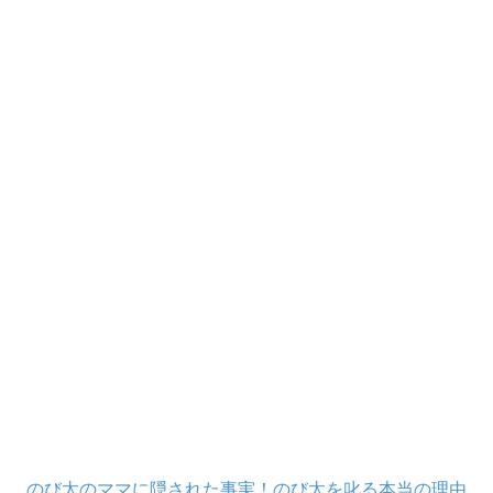
のび太のママに隠された事実！のび太を叱る本当の理由